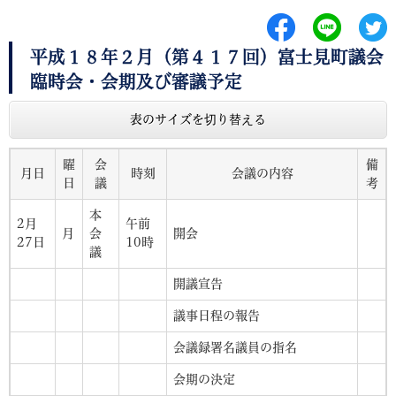
平成１８年２月（第４１７回）富士見町議会
臨時会・会期及び審議予定
表のサイズを切り替える
曜
会
備
月日
時刻
会議の内容
日
議
考
本
2月
午前
月
会
開会
27日
10時
議
開議宣告
議事日程の報告
会議録署名議員の指名
会期の決定