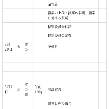
諸報告
議案の上程・議案の説明・議案
に対する質疑
特別委員会付託
特別委員会審査
2月
休
火
-
予備日
28日
会
本
3月1
午前
水
会
開議宣告
日
10時
議
議事日程の報告