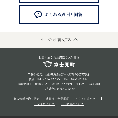
よくある質問と回答
ページの先頭へ戻る
世界に展かれた高原の文化都市
〒399-0292 長野県諏訪郡富士見町落合10777番地
代表 Tel：0266-62-2250 Fax：0266-62-4481
開庁時間：午前8時30分～午後5時15分 閉庁日：土日祝日・年末年始
法人番号3000020203629
個人情報の取り扱い
著作権・免責事項
アクセシビリティ
リンクについて
RSS配信について