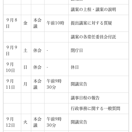
議案の上程・議案の説明
９月８
本会
金
午前10時
提出議案に対する質疑
日
議
議案の各常任委員会付託
９月９
土
休会
-
閉庁日
日
９月
日
休会
-
休日
10日
９月
本会
午前9時
月
開議宣告
11日
議
30分
議事日程の報告
行政事務に関する一般質問
９月
本会
午前9時
火
開議宣告
12日
議
30分