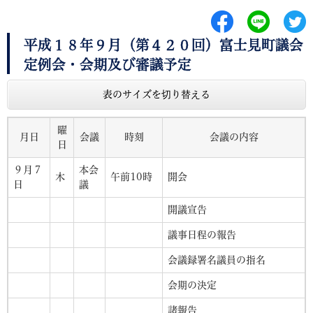
平成１８年９月（第４２０回）富士見町議会
定例会・会期及び審議予定
表のサイズを切り替える
曜
月日
会議
時刻
会議の内容
日
９月７
本会
木
午前10時
開会
日
議
開議宣告
議事日程の報告
会議録署名議員の指名
会期の決定
諸報告