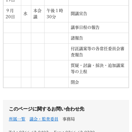
９月
本会
午後１時
水
開議宣告
20日
議
30分
議事日程の報告
諸報告
付託議案等の各常任委員会審
査報告
質疑・討論・採決・追加議案
等の上程
閉会
このページに関するお問い合わせ先
所属一覧
議会・監査委員
事務局