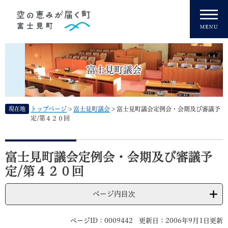
ペ
メニューを飛ばして本文へ
ー
ジ
の
先
頭
富士見町議会
で
す
。
現在地
トップページ
>
富士見町議会
>
富士見町議会定例会・会期及び審議予
定/第４２０回
本
文
富士見町議会定例会・会期及び審議予
定/第４２０回
ページ内目次
ページID：0009442
更新日：2006年9月1日更新