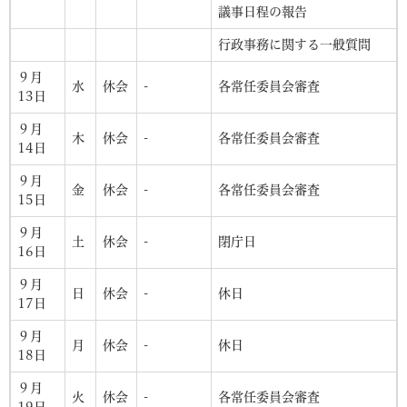
議事日程の報告
行政事務に関する一般質問
９月
水
休会
-
各常任委員会審査
13日
９月
木
休会
-
各常任委員会審査
14日
９月
金
休会
-
各常任委員会審査
15日
９月
土
休会
-
閉庁日
16日
９月
日
休会
-
休日
17日
９月
月
休会
-
休日
18日
９月
火
休会
-
各常任委員会審査
19日