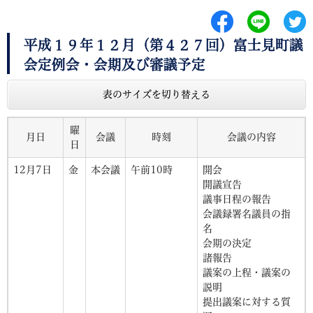
平成１９年１２月（第４２７回）富士見町議
会定例会・会期及び審議予定
表のサイズを切り替える
曜
月日
会議
時刻
会議の内容
日
12月7日
金
本会議
午前10時
開会
開議宣告
議事日程の報告
会議録署名議員の指
名
会期の決定
諸報告
議案の上程・議案の
説明
提出議案に対する質