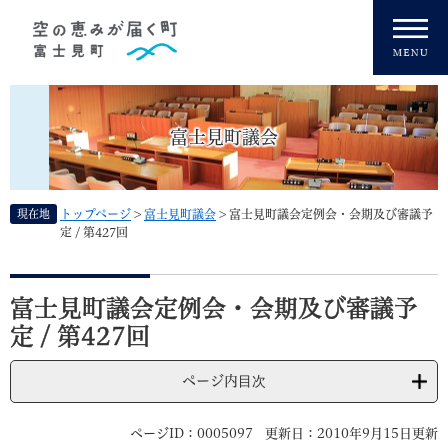
ペ
メニューを飛ばして本文へ
ー
ジ
の
先
頭
富士見町議会
で
す
。
現在地
トップページ
>
富士見町議会
>
富士見町議会定例会・会期及び審議予
定 / 第427回
本
文
富士見町議会定例会・会期及び審議予
定 / 第427回
ページ内目次
ページID：0005097
更新日：2010年9月15日更新