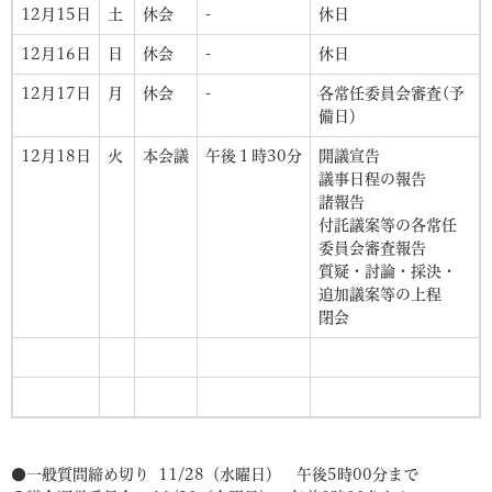
12月15日
土
休会
-
休日
12月16日
日
休会
-
休日
12月17日
月
休会
-
各常任委員会審査(予
備日）
12月18日
火
本会議
午後１時30分
開議宣告
議事日程の報告
諸報告
付託議案等の各常任
委員会審査報告
質疑・討論・採決・
追加議案等の上程
閉会
●一般質問締め切り 11/28（水曜日） 午後5時00分まで