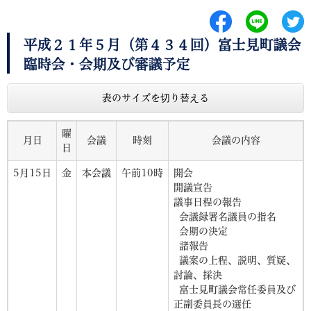
平成２１年５月（第４３４回）富士見町議会
臨時会・会期及び審議予定
表のサイズを切り替える
曜
月日
会議
時刻
会議の内容
日
5月15日
金
本会議
午前10時
開会
開議宣告
議事日程の報告
会議録署名議員の指名
会期の決定
諸報告
議案の上程、説明、質疑、
討論、採決
富士見町議会常任委員及び
正副委員長の選任