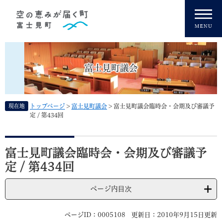
ペ
メニューを飛ばして本文へ
ー
ジ
の
先
頭
富士見町議会
で
す
。
現在地
トップページ
>
富士見町議会
>
富士見町議会臨時会・会期及び審議予
定 / 第434回
本
文
富士見町議会臨時会・会期及び審議予
定 / 第434回
ページ内目次
ページID：0005108
更新日：2010年9月15日更新