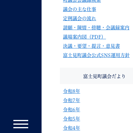
町議会会議録検索
議会の主な仕事
定例議会の流れ
請願・陳情・傍聴・会議録案内
議場案内図（PDF）
決議・要望・提言・意見書
富士見町議会公式SNS運用方針
富士見町議会だより
令和8年
令和7年
令和6年
令和5年
令和4年