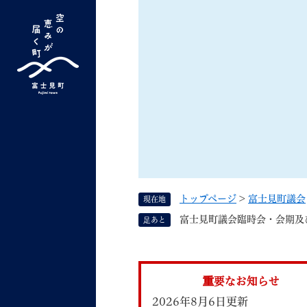
ペ
ー
ジ
の
先
G
キーワード検索
頭
o
で
o
す
よく検索されるキーワード ：
新型コロナ
ふ
g
。
l
e
カ
ス
トップページ
>
富士見町議会
現在地
タ
くらしの情報
しごと
富士見町議会臨時会・会期及び審
足あと
ム
検
索
組織で探す
重要なお知らせ
2026年8月6日更新