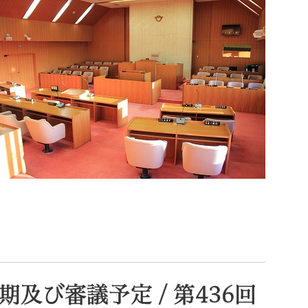
索
なときは
観光
カレンダーで探す
及び審議予定 / 第436回