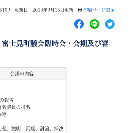
5109
更新日：2010年9月15日更新
印刷ページ表示
）富士見町議会臨時会・会期及び審
退職
高齢者・介護
ご不幸
会議の内容
る
サイトマップ
ご利用ガイド
の報告
署名議員の指名
決定
程、説明、質疑、討論、採決