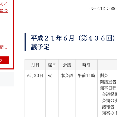
沢イ
ページID：000
につ
平成２１年６月（第４３６回
教育
結婚・離婚
引越し・住まい
就職・
議予定
縮し
S
月日
曜日
会議
時刻
6月30日
火
本会議
午前11時
開会
文字サイズ
標準
拡大
白
黒
青
ページを一時保存す
開議宣告
議事日程
会議録
会期の
諸報告
議案の上