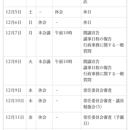
託
12月5日
土
－
休会
休日
12月6日
日
休会
－
休日
12月7日
月
本会議
午前10時
開議宣告
議事日程の報告
行政事務に関する一般
質問
12月8日
火
本会議
午前10時
開議宣告
議事日程の報告
行政事務に関する一般
質問
12月9日
水
休会
－
常任委員会審査
12月10日
木
休会
－
常任委員会審査・議員
勉強会(5)
12月11日
金
休会
－
常任委員会審査（予備
日）