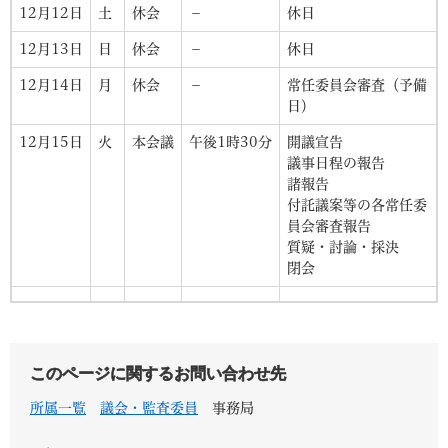
12月12日
土
休会
－
休日
12月13日
日
休会
－
休日
12月14日
月
休会
－
常任委員会審査（予備
日）
12月15日
火
本会議
午後1時30分
開議宣告
議事日程の報告
諸報告
付託議案等の各常任委
員会審査報告
質疑・討論・採決
閉会
このページに関するお問い合わせ先
所属一覧
議会・監査委員
事務局