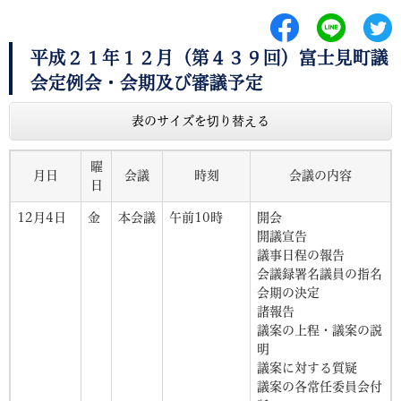
平成２１年１２月（第４３９回）富士見町議
会定例会・会期及び審議予定
表のサイズを切り替える
曜
月日
会議
時刻
会議の内容
日
12月4日
金
本会議
午前10時
開会
開議宣告
議事日程の報告
会議録署名議員の指名
会期の決定
諸報告
議案の上程・議案の説
明
議案に対する質疑
議案の各常任委員会付