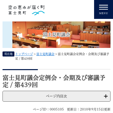
ペ
メニューを飛ばして本文へ
ー
ジ
の
先
頭
富士見町議会
で
す
。
現在地
トップページ
>
富士見町議会
>
富士見町議会定例会・会期及び審議予
定 / 第439回
本
文
富士見町議会定例会・会期及び審議予
定 / 第439回
ページ内目次
ページID：0005105
更新日：2010年9月15日更新