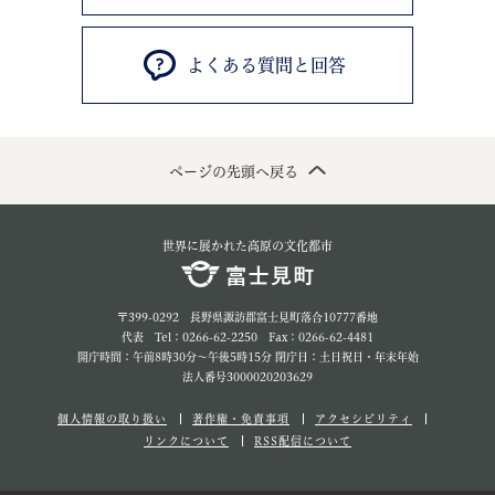
よくある質問と回答
ページの先頭へ戻る
世界に展かれた高原の文化都市
〒399-0292 長野県諏訪郡富士見町落合10777番地
代表 Tel：0266-62-2250 Fax：0266-62-4481
開庁時間：午前8時30分～午後5時15分 閉庁日：土日祝日・年末年始
法人番号3000020203629
個人情報の取り扱い
著作権・免責事項
アクセシビリティ
リンクについて
RSS配信について