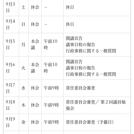
9月3
土
休会
－
休日
日
9月4
日
休会
－
休日
日
開議宣告
9月5
本会
午前10
月
議事日程の報告
日
議
時
行政事務に関する一般質問
開議宣告
9月6
本会
午前10
火
議事日程の報告
日
議
時
行政事務に関する一般質問
9月7
水
休会
午前9時
常任委員会審査
日
9月8
常任委員会審査／ 第２回議員勉
木
休会
午前9時
日
強会
9月9
金
休会
午前9時
常任委員会審査（予備日）
日