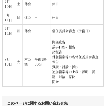
9月
土
休会
－
休日
10日
9月
日
休会
－
休日
11日
9月
月
休会
－
常任委員会審査（予備日）
12日
開議宣告
議事日程の報告
諸報告
付託議案等の各常任委員会審査
9月
本会
午後1時
火
報告
13日
議
30分
質疑・討論・採決
追加議案等の上程・説明・質
疑・討論・採決
閉会
このページに関するお問い合わせ先