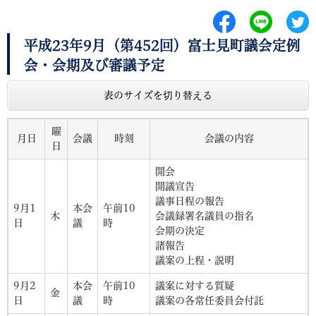
平成23年9月（第452回）富士見町議会定例
会・会期及び審議予定
表のサイズを切り替える
曜
月日
会議
時刻
会議の内容
日
開会
開議宣告
議事日程の報告
9月1
本会
午前10
木
会議録署名議員の指名
日
議
時
会期の決定
諸報告
議案の上程・説明
9月2
本会
午前10
議案に対する質疑
金
日
議
時
議案の各常任委員会付託