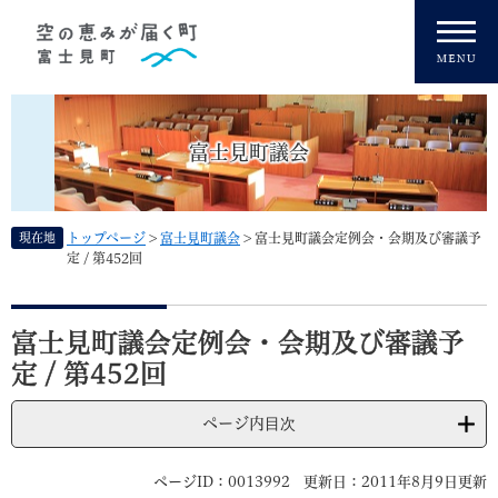
ペ
メニューを飛ばして本文へ
ー
ジ
の
先
頭
富士見町議会
で
す
。
現在地
トップページ
>
富士見町議会
>
富士見町議会定例会・会期及び審議予
定 / 第452回
本
文
富士見町議会定例会・会期及び審議予
定 / 第452回
ページ内目次
ページID：0013992
更新日：2011年8月9日更新