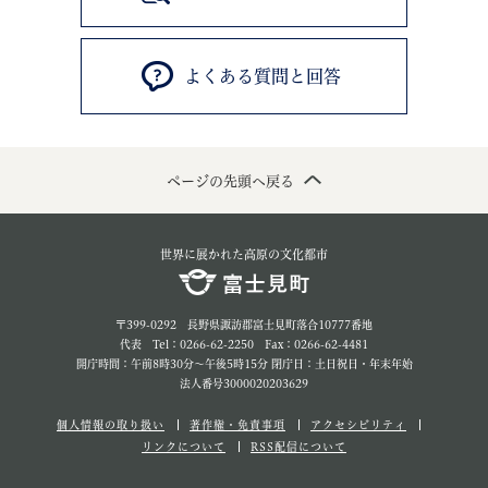
よくある質問と回答
ページの先頭へ戻る
世界に展かれた高原の文化都市
〒399-0292 長野県諏訪郡富士見町落合10777番地
代表 Tel：0266-62-2250 Fax：0266-62-4481
開庁時間：午前8時30分～午後5時15分 閉庁日：土日祝日・年末年始
法人番号3000020203629
個人情報の取り扱い
著作権・免責事項
アクセシビリティ
リンクについて
RSS配信について