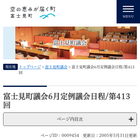
ペ
メニューを飛ばして本文へ
ー
ジ
の
先
頭
富士見町議会
で
す
。
現在地
トップページ
>
富士見町議会
>
富士見町議会6月定例議会日程/第413
回
本
文
富士見町議会6月定例議会日程/第413
回
ページ内目次
ページID：0009454
更新日：2005年5月31日更新