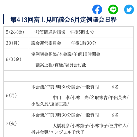
第413回富士見町議会6月定例議会日程
5/26(金）
一般質問通告締切 午後5時まで
30(月）
議会運営委員会 午後1時30分
定例議会招集/本会議/午前10時開会
6/3(金）
議案上程/質疑/委員会付託
本会議/午前9時30分開会/一般質問 6名
6(月）
中山 孝/小林 光/名取末吉/平出英夫/
小池久長/遠藤正紘/
本会議/午前9時30分開会/一般質問 6名
7(火）
大橋利彦/小林節子/小林市子/三井幹人/
折井金興/エンジェル千代子