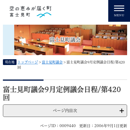
ペ
メニューを飛ばして本文へ
ー
ジ
の
先
頭
富士見町議会
で
す
。
現在地
トップページ
>
富士見町議会
>
富士見町議会9月定例議会日程/第420
回
本
文
富士見町議会9月定例議会日程/第420
回
ページ内目次
ページID：0009440
更新日：2006年9月1日更新