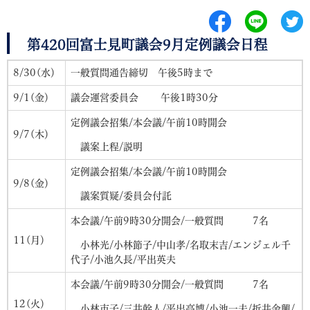
第420回富士見町議会9月定例議会日程
8/30(水）
一般質問通告締切 午後5時まで
9/1(金）
議会運営委員会 午後1時30分
定例議会招集/本会議/午前10時開会
9/7(木）
議案上程/説明
定例議会招集/本会議/午前10時開会
9/8(金）
議案質疑/委員会付託
本会議/午前9時30分開会/一般質問 7名
11(月）
小林光/小林節子/中山孝/名取末吉/エンジェル千
代子/小池久長/平出英夫
本会議/午前9時30分開会/一般質問 7名
12(火）
小林市子/三井幹人/平出高博/小池一夫/折井金興/