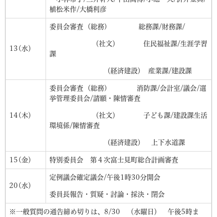
植松米作/大橋利彦
委員会審査 (総務) 総務課/財務課/
（社文） 住民福祉課/生涯学習
13(水）
課
（経済建設） 産業課/建設課
委員会審査 (総務) 消防課/会計室/議会/選
挙管理委員会/請願・陳情審査
14(木）
（社文） 子ども課/建設課生活
環境係/陳情審査
（経済建設） 上下水道課
15(金）
特別委員会 第４次富士見町総合計画審査
定例議会確定議会/午後1時30分開会
20(水）
委員長報告・質疑・討論・採決・閉会
※一般質問の通告締め切りは、8/30 （水曜日） 午後5時ま