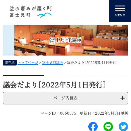
ペ
メニューを飛ばして本文へ
ー
ジ
の
先
頭
富士見町議会
で
す
。
現在地
トップページ
>
富士見町議会
>
議会だより[2022年5月1日発行]
本
文
議会だより[2022年5月1日発行]
ページ内目次
ページID：0060575
更新日：2022年5月6日更新