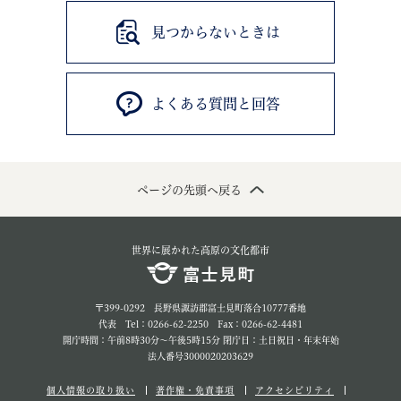
見つからないときは
よくある質問と回答
ページの先頭へ戻る
世界に展かれた高原の文化都市
〒399-0292 長野県諏訪郡富士見町落合10777番地
代表 Tel：0266-62-2250 Fax：0266-62-4481
開庁時間：午前8時30分～午後5時15分 閉庁日：土日祝日・年末年始
法人番号3000020203629
個人情報の取り扱い
著作権・免責事項
アクセシビリティ