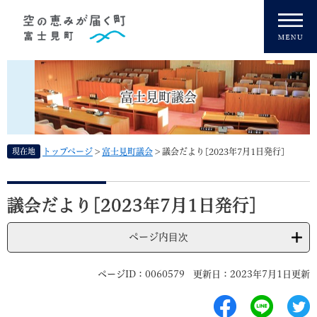
ペ
メニューを飛ばして本文へ
ー
ジ
の
先
頭
富士見町議会
で
す
。
現在地
トップページ
>
富士見町議会
>
議会だより[2023年7月1日発行]
本
文
議会だより[2023年7月1日発行]
ページ内目次
ページID：0060579
更新日：2023年7月1日更新