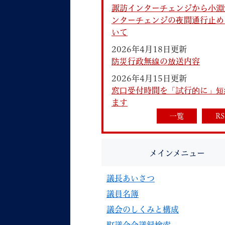
諏訪インターチェンジから小淵
ンターチェンジの夜間通行止め
いて
2026年4月18日更新
防災行政無線の放送内容
2026年4月15日更新
妊娠・出産
子育て
窓口受付時間を「試行的に」短
ます
一覧
RS
背景色
Foreign language
音声読み上げ
メインメニュー
携帯サイト
議長あいさつ
議員名簿
議会のしくみと構成