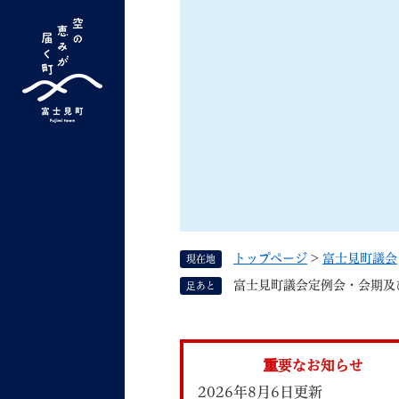
ペ
ー
ジ
の
先
G
キーワード検索
頭
o
で
o
す
よく検索されるキーワード ：
新型コロナ
ふ
g
。
l
e
カ
ス
トップページ
>
富士見町議会
現在地
タ
くらしの情報
しごと
富士見町議会定例会・会期及び審
足あと
ム
検
索
組織で探す
重要なお知らせ
2026年8月6日更新