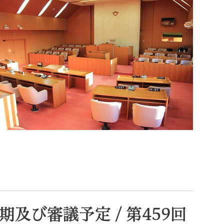
索
なときは
観光
カレンダーで探す
及び審議予定 / 第459回