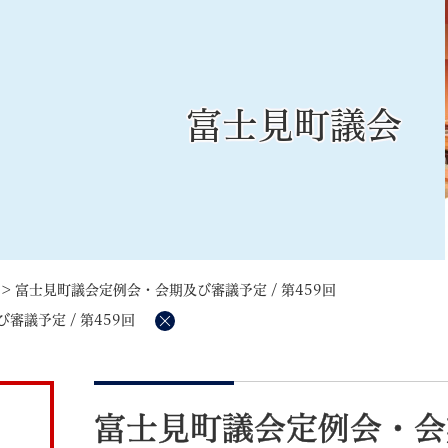
メニューを飛ばして本文へ
富士見町議会
記事ID検
すべて
ページ
PDF
るさと納税
特別定額給付金
マイナンバー
学習支援
戸籍
請求書
>
富士見町議会定例会・会期及び審議予定 / 第459回
・町づくり
町政情報
こん
議予定 / 第459回
削
除
本
文
富士見町議会定例会・会期