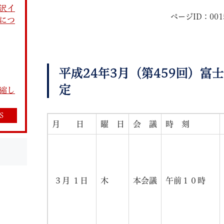
沢イ
ページID：001
につ
平成24年3月（第459回）
教育
結婚・離婚
引越し・住まい
就職・
定
縮し
S
月 日
曜 日
会 議
時 刻
文字サイズ
標準
拡大
白
黒
青
ページを一時保存す
３月 １日
木
本会議
午前１０時