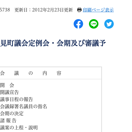
5738
更新日：2012年2月23日更新
印刷ページ表示
富士見町議会定例会・会期及び審議予
退職
高齢者・介護
ご不幸
会 議 の 内 容
開 会
る
サイトマップ
ご利用ガイド
開議宣告
議事日程の報告
会議録署名議員の指名
会期の決定
諸 報 告
議案の上程・説明