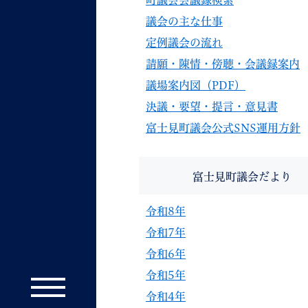
町議会会議録検索
議会の主な仕事
定例議会の流れ
請願・陳情・傍聴・会議録案内
議場案内図（PDF）
決議・要望・提言・意見書
富士見町議会公式SNS運用方針
富士見町議会だより
令和8年
令和7年
令和6年
令和5年
令和4年