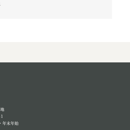
1
番地
81
・年末年始