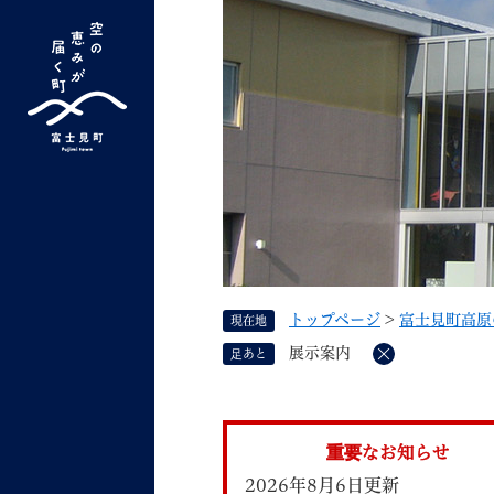
ペ
ー
ジ
の
先
G
キーワード検索
頭
o
で
o
す
よく検索されるキーワード ：
新型コロナ
ふ
g
。
l
e
カ
ス
トップページ
>
富士見町高原
現在地
タ
くらしの情報
しごと
展示案内
足あと
ム
削
除
検
索
組織で探す
重要なお知らせ
2026年8月6日更新