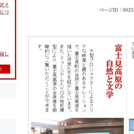
沢イ
ページID：0025
につ
教育
結婚・離婚
引越し・住まい
就職・
縮し
S
文字サイズ
標準
拡大
白
黒
青
ページを一時保存す