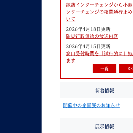
諏訪インターチェンジから小淵
ンターチェンジの夜間通行止め
いて
2026年4月18日更新
防災行政無線の放送内容
2026年4月15日更新
妊娠・出産
子育て
窓口受付時間を「試行的に」短
ます
一覧
RS
背景色
Foreign language
音声読み上げ
新着情報
携帯サイト
開催中の企画展のお知らせ
展示情報