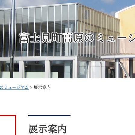
メニューを飛ばして本文へ
富士見町高原のミュー
記事ID検
すべて
ページ
PDF
るさと納税
特別定額給付金
マイナンバー
学習支援
戸籍
請求書
のミュージアム
>
展示案内
・町づくり
町政情報
こん
本
文
展示案内