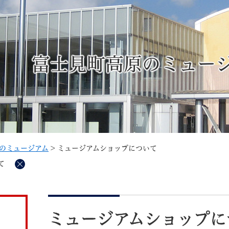
メニューを飛ばして本文へ
富士見町高原のミュー
記事ID検
すべて
ページ
PDF
るさと納税
特別定額給付金
マイナンバー
学習支援
戸籍
請求書
のミュージアム
>
ミュージアムショップについて
・町づくり
町政情報
こん
て
削
除
本
文
ミュージアムショップに