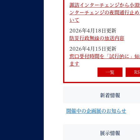
諏訪インターチェンジから小淵
ンターチェンジの夜間通行止め
いて
2026年4月18日更新
防災行政無線の放送内容
2026年4月15日更新
妊娠・出産
子育て
窓口受付時間を「試行的に」短
ます
一覧
RS
背景色
Foreign language
音声読み上げ
新着情報
携帯サイト
開催中の企画展のお知らせ
展示情報