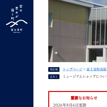
ペ
ー
ジ
の
先
G
キーワード検索
頭
o
で
o
す
よく検索されるキーワード ：
新型コロナ
ふ
g
。
l
e
カ
ス
トップページ
>
富士見町高原
現在地
タ
くらしの情報
しごと
ミュージアムショップについ
足あと
ム
検
索
組織で探す
重要なお知らせ
2026年8月6日更新