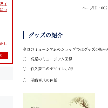
沢イ
ページID：002
につ
グッズの紹介
教育
結婚・離婚
引越し・住まい
就職・
縮し
高原のミュージアムのショップではグッズの販売
S
○ 高原のミュージアム図録
○ 竹久夢二のデザイン小物
文字サイズ
標準
拡大
白
黒
青
ページを一時保存す
○ 尾崎喜八の色紙