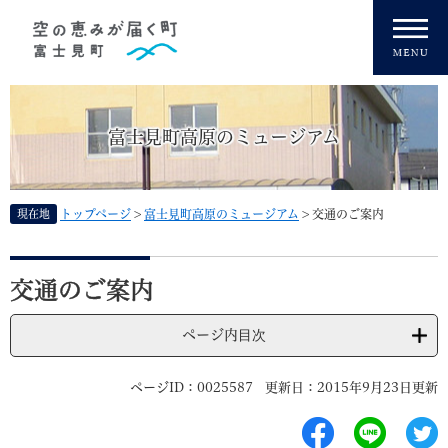
ペ
メニューを飛ばして本文へ
ー
ジ
の
先
頭
富士見町高原のミュージアム
で
す
。
現在地
トップページ
>
富士見町高原のミュージアム
>
交通のご案内
本
文
交通のご案内
ページ内目次
ページID：0025587
更新日：2015年9月23日更新