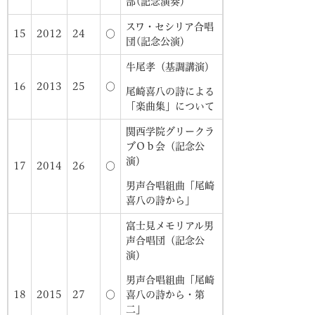
部(記念演奏）
スワ・セシリア合唱
15
2012
24
○
団(記念公演）
牛尾孝（基調講演）
16
2013
25
○
尾崎喜八の詩による
「楽曲集」について
関西学院グリークラ
ブＯｂ会（記念公
演）
17
2014
26
○
男声合唱組曲「尾崎
喜八の詩から」
富士見メモリアル男
声合唱団（記念公
演）
男声合唱組曲「尾崎
18
2015
27
○
喜八の詩から・第
二」