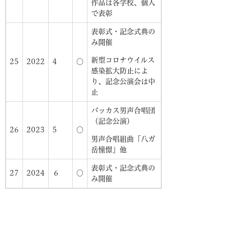
作品は各学校、個人
で表彰
表彰式・記念式典の
み開催
新型コロナウイルス
25
2022
4
○
感染拡大防止によ
り、記念公演会は中
止
バッカス男声合唱団
（記念公演）
26
2023
5
〇
男声合唱組曲「八ガ
岳憧憬」他
表彰式・記念式典の
27
2024
６
〇
み開催