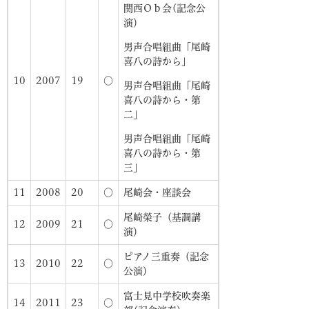
関西Ｏｂ会(記念公
演）
男声合唱組曲「尾崎
喜八の詩から」
10
2007
19
○
男声合唱組曲「尾崎
喜八の詩から・第
二」
男声合唱組曲「尾崎
喜八の詩から・第
三」
11
2008
20
○
尾崎会・座談会
尾崎榮子（基調講
12
2009
21
○
演）
ピアノ三重奏（記念
13
2010
22
○
公演）
富士見中学校吹奏楽
14
2011
23
○