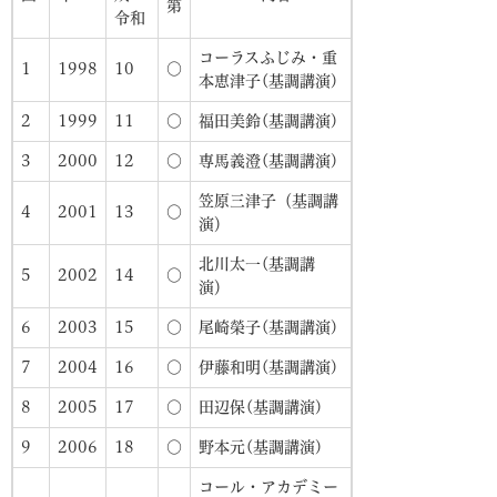
第
令和
コーラスふじみ・重
1
1998
10
○
本恵津子(基調講演)
2
1999
11
○
福田美鈴(基調講演)
3
2000
12
○
専馬義澄(基調講演)
笠原三津子（基調講
4
2001
13
○
演）
北川太一(基調講
5
2002
14
○
演）
6
2003
15
○
尾崎榮子(基調講演)
7
2004
16
○
伊藤和明(基調講演)
8
2005
17
○
田辺保(基調講演)
9
2006
18
○
野本元(基調講演)
コール・アカデミー