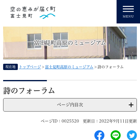
ペ
メニューを飛ばして本文へ
ー
ジ
の
先
頭
富士見町高原のミュージアム
で
す
。
現在地
トップページ
>
富士見町高原のミュージアム
>
詩のフォーラム
本
文
詩のフォーラム
ページ内目次
ページID：0025520
更新日：2022年9月11日更新