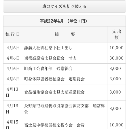
表のサイズを切り替える
平成22年4月 （単位：円）
支 出
執 行 日
摘 要
額
4月6日
諏訪大社御柱祭下社山出し
10,000
4月6日
東都高原富士見会総会 寸志
30,000
4月6日
町商工会青年部 通常総会
3,000
4月6日
町身体障害者福祉協会 定期総会
3,000
4月13
食品衛生協会富士見支部通常総会
3,000
日
4月13
長野県宅地建物取引業協会諏訪支部 通常総
3,000
日
会
4月15
富士見中学校開校を祝う会 会費
10,000
日