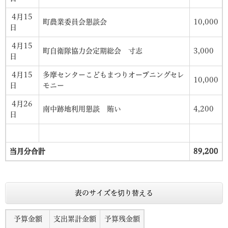
4月15
町農業委員会懇談会
10,000
日
4月15
町自衛隊協力会定期総会 寸志
3,000
日
4月15
多摩センターこどもまつりオープニングセレ
10,000
日
モニー
4月26
南中跡地利用懇談 賄い
4,200
日
当月分合計
89,200
表のサイズを切り替える
予算金額
支出累計金額
予算残金額