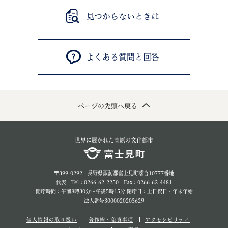
見つからないときは
よくある質問と回答
ページの先頭へ戻る
世界に展かれた高原の文化都市
〒399-0292 長野県諏訪郡富士見町落合10777番地
代表 Tel：0266-62-2250 Fax：0266-62-4481
開庁時間：午前8時30分～午後5時15分 閉庁日：土日祝日・年末年始
法人番号3000020203629
個人情報の取り扱い
著作権・免責事項
アクセシビリティ