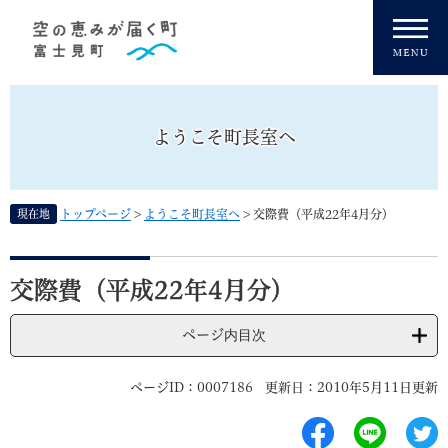
ペ
メニューを飛ばして本文へ
ー
ジ
の
先
頭
ようこそ町長室へ
で
す
。
現在地
トップページ
>
ようこそ町長室へ
>
交際費（平成22年4月分）
本
文
交際費（平成22年4月分）
ページ内目次
ページID：0007186
更新日：2010年5月11日更新