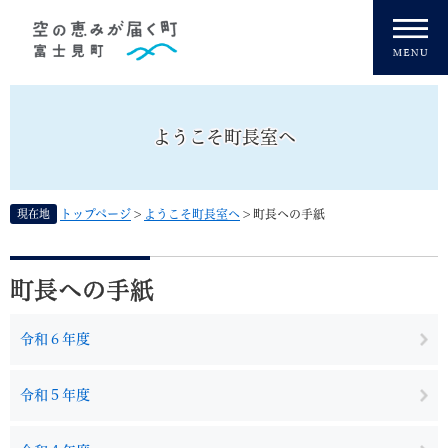
ペ
メニューを飛ばして本文へ
ー
ジ
の
先
頭
ようこそ町長室へ
で
す
。
現在地
トップページ
>
ようこそ町長室へ
>
町長への手紙
本
文
町長への手紙
令和６年度
令和５年度