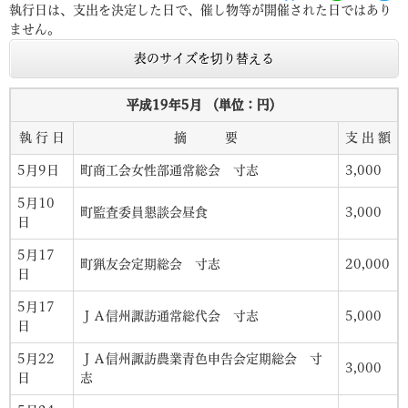
執行日は、支出を決定した日で、催し物等が開催された日ではあり
ません。
表のサイズを切り替える
平成19年5月 （単位：円）
執 行 日
摘 要
支 出 額
5月9日
町商工会女性部通常総会 寸志
3,000
5月10
町監査委員懇談会昼食
3,000
日
5月17
町猟友会定期総会 寸志
20,000
日
5月17
ＪＡ信州諏訪通常総代会 寸志
5,000
日
5月22
ＪＡ信州諏訪農業青色申告会定期総会 寸
3,000
日
志