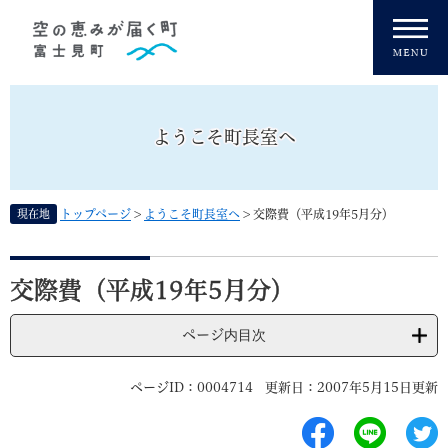
ペ
メニューを飛ばして本文へ
ー
ジ
の
先
頭
ようこそ町長室へ
で
す
。
現在地
トップページ
>
ようこそ町長室へ
>
交際費（平成19年5月分）
本
文
交際費（平成19年5月分）
ページ内目次
ページID：0004714
更新日：2007年5月15日更新