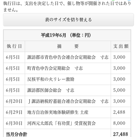
執行日は、支出を決定した日で、催し物等が開催された日ではあり
ません。
表のサイズを切り替える
平成19年6月 （単位：円）
執 行 日
摘 要
支 出 額
6月5日
諏訪郡市青色申告会連合会定期総会 寸志
3,000
6月5日
町青色申告会定期総会 寸志
3,000
6月5日
反核平和の火リレー激励
3,000
6月5日
諏訪郡医師会総会 寸志
5,000
6月20日
Ｊ諏訪納税貯蓄組合連合会定期総会 寸志
3,000
6月29日
地方自治体実地体験研修生 土産
2,488
6月30日
河西元太郎氏「有功賞」受賞祝賀会
8,000
当月分合計
27,488