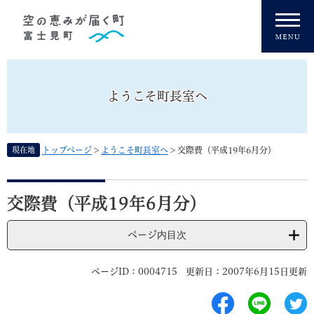
ペ
メニューを飛ばして本文へ
ー
ジ
の
先
頭
ようこそ町長室へ
で
す
。
現在地
トップページ
>
ようこそ町長室へ
>
交際費（平成19年6月分）
本
文
交際費（平成19年6月分）
ページ内目次
ページID：0004715
更新日：2007年6月15日更新