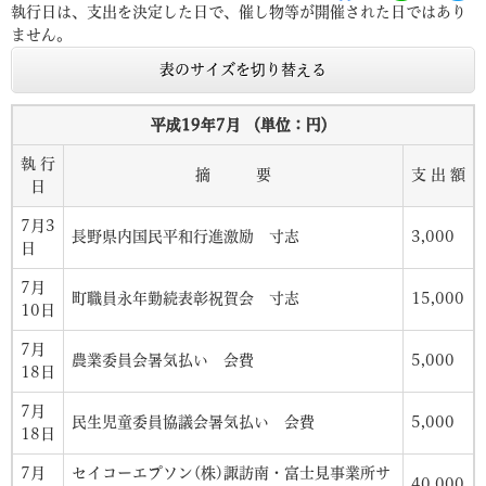
執行日は、支出を決定した日で、催し物等が開催された日ではあり
ません。
表のサイズを切り替える
平成19年7月 （単位：円）
執 行
摘 要
支 出 額
日
7月3
長野県内国民平和行進激励 寸志
3,000
日
7月
町職員永年勤続表彰祝賀会 寸志
15,000
10日
7月
農業委員会暑気払い 会費
5,000
18日
7月
民生児童委員協議会暑気払い 会費
5,000
18日
7月
セイコーエプソン(株)諏訪南・富士見事業所サ
40,000