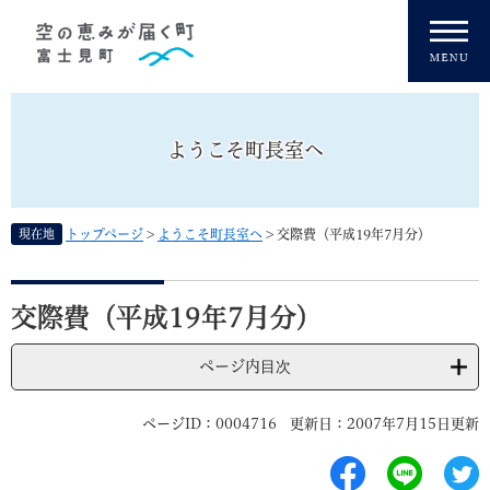
ペ
メニューを飛ばして本文へ
ー
ジ
の
先
頭
ようこそ町長室へ
で
す
。
現在地
トップページ
>
ようこそ町長室へ
>
交際費（平成19年7月分）
本
文
交際費（平成19年7月分）
ページ内目次
ページID：0004716
更新日：2007年7月15日更新