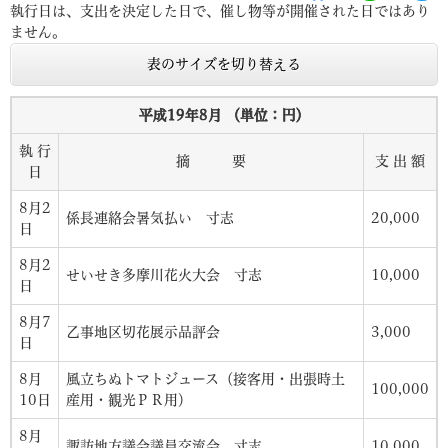
執行日は、支出を決定した日で、催し物等が開催された日ではあり
ません。
表のサイズを切り替える
平成19年8月 （単位：円）
執 行
摘 要
支 出 額
日
8月2
係長連絡会暑気払い 寸志
20,000
日
8月2
せいせき多摩川花火大会 寸志
10,000
日
8月7
乙事地区切花展示品評会
3,000
日
8月
風立ちぬトマトジュース（接客用・出張時土
100,000
10日
産用・観光ＰＲ用）
8月
諏訪地方議会議員交流会 寸志
10,000