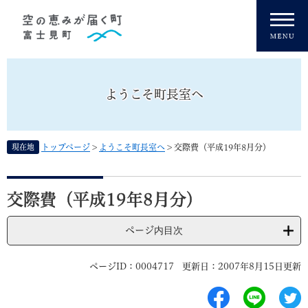
ペ
メニューを飛ばして本文へ
ー
ジ
の
先
頭
ようこそ町長室へ
で
す
。
現在地
トップページ
>
ようこそ町長室へ
>
交際費（平成19年8月分）
本
文
交際費（平成19年8月分）
ページ内目次
ページID：0004717
更新日：2007年8月15日更新