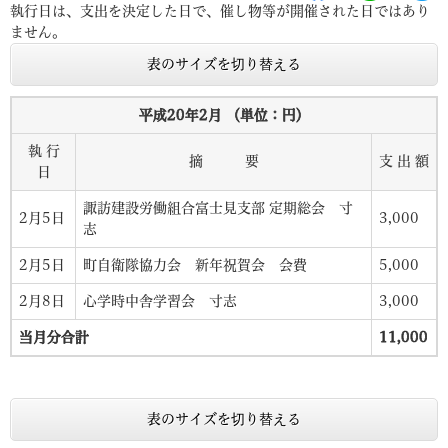
執行日は、支出を決定した日で、催し物等が開催された日ではあり
ません。
表のサイズを切り替える
平成20年2月 （単位：円）
執 行
摘 要
支 出 額
日
諏訪建設労働組合富士見支部 定期総会 寸
2月5日
3,000
志
2月5日
町自衛隊協力会 新年祝賀会 会費
5,000
2月8日
心学時中舎学習会 寸志
3,000
当月分合計
11,000
表のサイズを切り替える