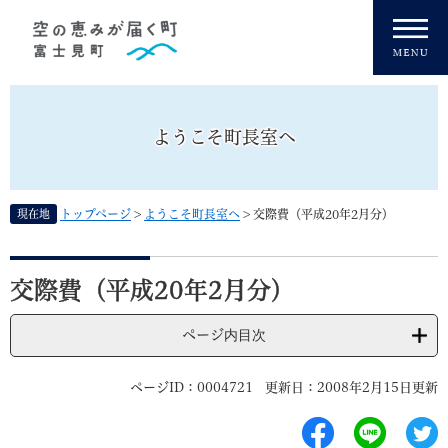
ペ
メニューを飛ばして本文へ
ー
ジ
の
先
頭
ようこそ町長室へ
で
す
。
現在地
トップページ
>
ようこそ町長室へ
>
交際費（平成20年2月分）
本
文
交際費（平成20年2月分）
ページ内目次
ページID：0004721
更新日：2008年2月15日更新