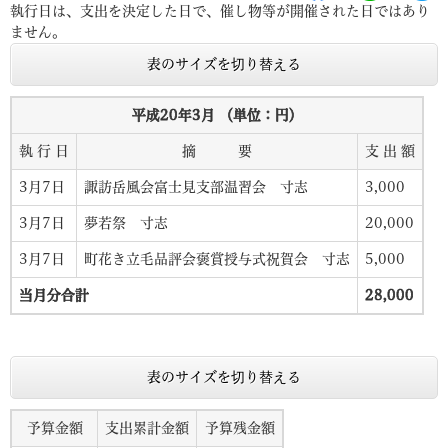
執行日は、支出を決定した日で、催し物等が開催された日ではあり
ません。
表のサイズを切り替える
平成20年3月 （単位：円）
執 行 日
摘 要
支 出 額
3月7日
諏訪岳風会富士見支部温習会 寸志
3,000
3月7日
夢若祭 寸志
20,000
3月7日
町花き立毛品評会褒賞授与式祝賀会 寸志
5,000
当月分合計
28,000
表のサイズを切り替える
予算金額
支出累計金額
予算残金額