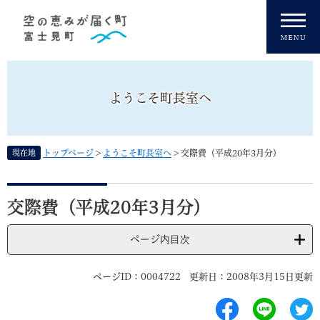
ペ
メニューを飛ばして本文へ
ー
ジ
の
先
頭
ようこそ町長室へ
で
す
。
現在地
トップページ
>
ようこそ町長室へ
>
交際費（平成20年3月分）
本
文
交際費（平成20年3月分）
ページ内目次
ページID：0004722
更新日：2008年3月15日更新