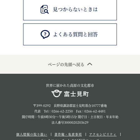
見つからないときは
よくある質問と回答
ページの先頭へ戻る
世界に展かれた高原の文化都市
〒399-0292 長野県諏訪郡富士見町落合10777番地
代表 Tel：0266-62-2250 Fax：0266-62-4481
開庁時間：午前8時30分～午後5時15分 閉庁日：土日祝日・年末年始
法人番号3000020203629
個人情報の取り扱い
著作権・免責事項
アクセシビリティ