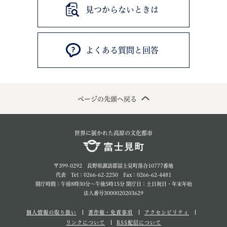
見つからないときは
よくある質問と回答
ページの先頭へ戻る
世界に展かれた高原の文化都市
〒399-0292 長野県諏訪郡富士見町落合10777番地
代表 Tel：0266-62-2250 Fax：0266-62-4481
開庁時間：午前8時30分～午後5時15分 閉庁日：土日祝日・年末年始
法人番号3000020203629
個人情報の取り扱い
著作権・免責事項
アクセシビリティ
リンクについて
RSS配信について