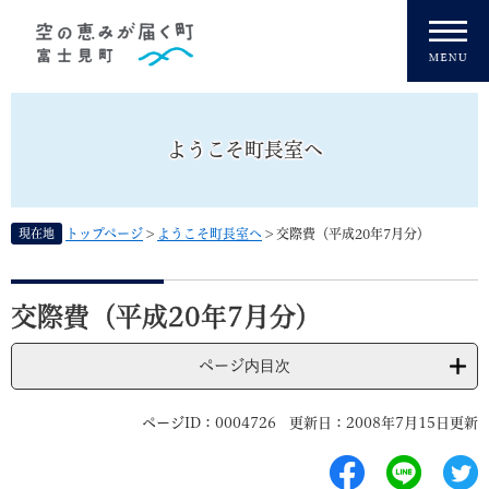
ペ
メニューを飛ばして本文へ
ー
ジ
の
先
頭
ようこそ町長室へ
で
す
。
現在地
トップページ
>
ようこそ町長室へ
>
交際費（平成20年7月分）
本
文
交際費（平成20年7月分）
ページ内目次
ページID：0004726
更新日：2008年7月15日更新