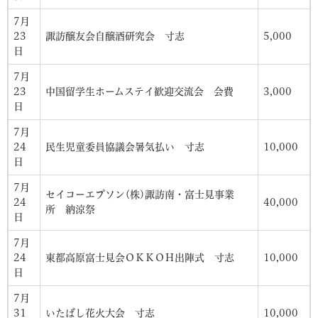
7月
23
諏訪醸友会自醸酒研究会 寸志
5,000
日
7月
23
中国留学生ホームステイ歓迎交流会 会費
3,000
日
7月
24
民生児童委員協議会暑気払い 寸志
10,000
日
7月
セイコーエプソン(株)諏訪南・富士見事業
24
40,000
所 納涼祭
日
7月
24
東都高原富士見会ＯＫＫＯＨ出陣式 寸志
10,000
日
7月
31
いたばし花火大会 寸志
10,000