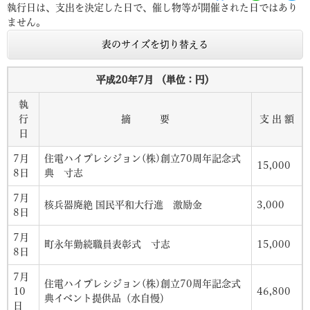
執行日は、支出を決定した日で、催し物等が開催された日ではあり
ません。
表のサイズを切り替える
平成20年7月 （単位：円）
執
行
摘 要
支 出 額
日
7月
住電ハイプレシジョン(株)創立70周年記念式
15,000
8日
典 寸志
7月
核兵器廃絶 国民平和大行進 激励金
3,000
8日
7月
町永年勤続職員表彰式 寸志
15,000
8日
7月
住電ハイプレシジョン(株)創立70周年記念式
10
46,800
典イベント提供品（水自慢）
日