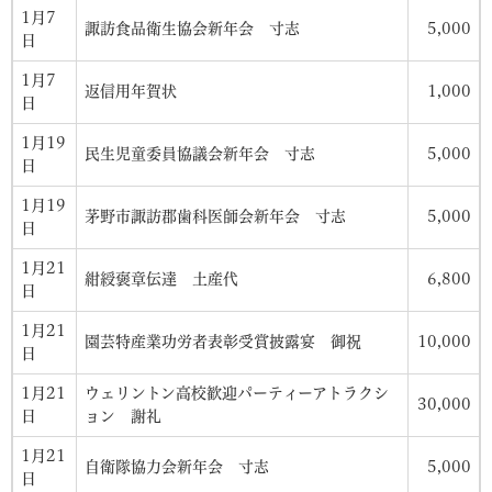
1月7
諏訪食品衛生協会新年会 寸志
5,000
日
1月7
返信用年賀状
1,000
日
1月19
民生児童委員協議会新年会 寸志
5,000
日
1月19
茅野市諏訪郡歯科医師会新年会 寸志
5,000
日
1月21
紺綬褒章伝達 土産代
6,800
日
1月21
園芸特産業功労者表彰受賞披露宴 御祝
10,000
日
1月21
ウェリントン高校歓迎パーティーアトラクシ
30,000
日
ョン 謝礼
1月21
自衛隊協力会新年会 寸志
5,000
日