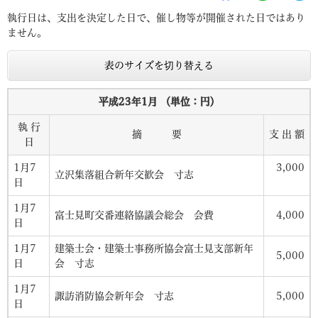
執行日は、支出を決定した日で、催し物等が開催された日ではあり
ません。
表のサイズを切り替える
平成23年1月 （単位：円）
執 行
摘 要
支 出 額
日
1月7
3,000
立沢集落組合新年交歓会 寸志
日
1月7
富士見町交番連絡協議会総会 会費
4,000
日
1月7
建築士会・建築士事務所協会富士見支部新年
5,000
日
会 寸志
1月7
諏訪消防協会新年会 寸志
5,000
日