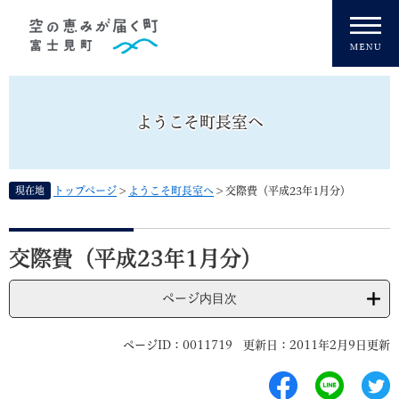
ペ
メニューを飛ばして本文へ
ー
ジ
の
先
頭
ようこそ町長室へ
で
す
。
現在地
トップページ
>
ようこそ町長室へ
>
交際費（平成23年1月分）
本
文
交際費（平成23年1月分）
ページ内目次
ページID：0011719
更新日：2011年2月9日更新