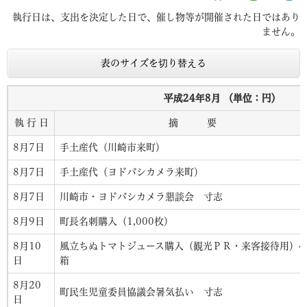
執行日は、支出を決定した日で、催し物等が開催された日ではあり
ません。
表のサイズを切り替える
平成24年8月 （単位：円）
執 行 日
摘 要
8月7日
手土産代（川崎市来町）
8月7日
手土産代（ヨドバシカメラ来町）
8月7日
川崎市・ヨドバシカメラ懇談会 寸志
8月9日
町長名刺購入（1,000枚）
8月10
風立ちぬトマトジュース購入（観光ＰＲ・来客接待用）4
日
箱
8月20
町民生児童委員協議会暑気払い 寸志
日