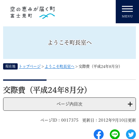
ペ
メニューを飛ばして本文へ
ー
ジ
の
先
頭
ようこそ町長室へ
で
す
。
現在地
トップページ
>
ようこそ町長室へ
>
交際費（平成24年8月分）
本
文
交際費（平成24年8月分）
ページ内目次
ページID：0017375
更新日：2012年9月10日更新