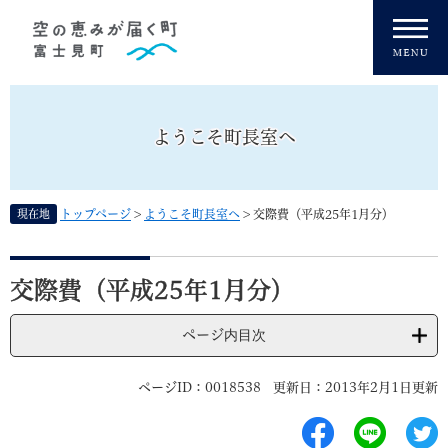
ペ
メニューを飛ばして本文へ
ー
ジ
の
先
頭
ようこそ町長室へ
で
す
。
現在地
トップページ
>
ようこそ町長室へ
>
交際費（平成25年1月分）
本
文
交際費（平成25年1月分）
ページ内目次
ページID：0018538
更新日：2013年2月1日更新