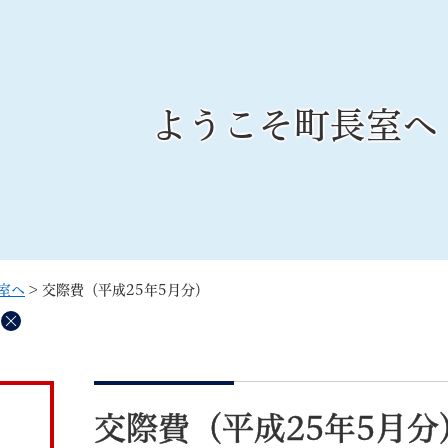
メニューを飛ばして本文へ
ようこそ町長室へ
記事ID検
すべて
ページ
PDF
るさと納税
特別定額給付金
マイナンバー
学習支援
戸籍
請求書
室へ
>
交際費（平成25年5月分）
・町づくり
町政情報
こん
削
除
本
文
交際費（平成25年5月分