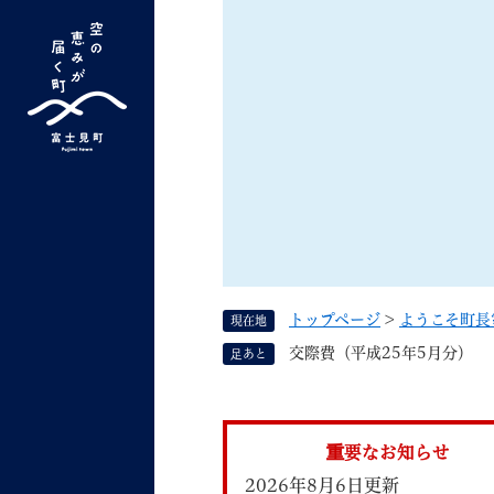
ペ
ー
ジ
の
先
G
キーワード検索
頭
o
で
o
す
よく検索されるキーワード ：
新型コロナ
ふ
g
。
l
e
カ
ス
トップページ
>
ようこそ町長
現在地
タ
くらしの情報
しごと
交際費（平成25年5月分）
足あと
ム
検
索
組織で探す
重要なお知らせ
2026年8月6日更新