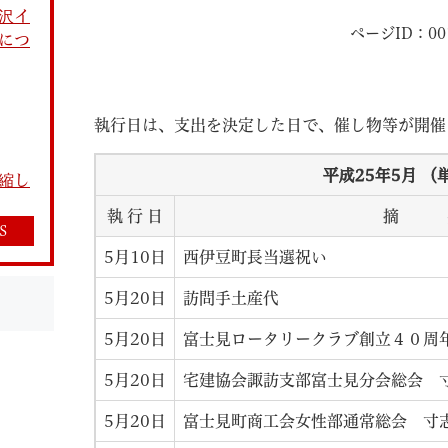
沢イ
ページID：001
につ
執行日は、支出を決定した日で、催し物等が開催
教育
結婚・離婚
引越し・住まい
就職・
平成25年5月 （
縮し
執 行 日
摘 
S
5月10日
西伊豆町長当選祝い
5月20日
訪問手土産代
文字サイズ
標準
拡大
白
黒
青
ページを一時保存す
5月20日
富士見ロータリークラブ創立
5月20日
宅建協会諏訪支部富士見分会総会 
5月20日
富士見町商工会女性部通常総会 寸