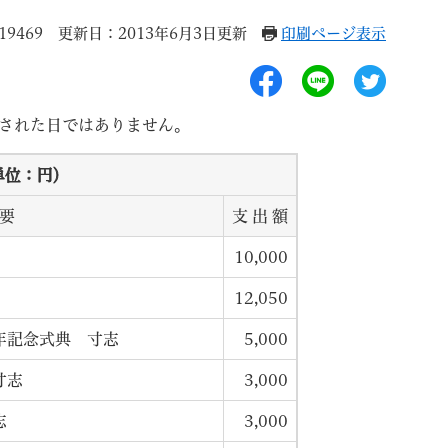
9469
更新日：2013年6月3日更新
印刷ページ表示
された日ではありません。
退職
高齢者・介護
ご不幸
単位：円）
要
支 出 額
10,000
12,050
る
サイトマップ
ご利用ガイド
４０周年記念式典 寸志
5,000
寸志
3,000
志
3,000