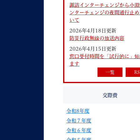
諏訪インターチェンジから小淵
ンターチェンジの夜間通行止め
いて
2026年4月18日更新
防災行政無線の放送内容
2026年4月15日更新
妊娠・出産
子育て
窓口受付時間を「試行的に」短
ます
一覧
RS
背景色
Foreign language
音声読み上げ
交際費
携帯サイト
令和8年度
令和７年度
令和６年度