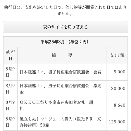
執行日は、支出を決定した日で、催し物等が開催された日ではあり
ません。
表のサイズを切り替える
平成25年8月 （単位：円）
執 行
摘 要
支 出 額
日
8月9
日本陸連Ｊｒ．男子長距離合宿歓迎会 会費
5,000
日
8月9
日本陸連Ｊｒ．男子長距離合宿歓迎会 激励
30,000
日
金
8月9
ＯＫＫＯＨ祭り多摩市連参加者お礼 謝
8,640
日
礼
8月9
風立ちぬトマトジュース購入（観光ＰＲ・来
125,000
日
客接待用）50箱