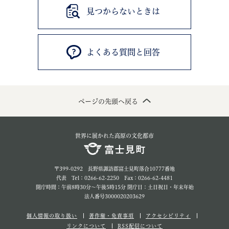
見つからないときは
よくある質問と回答
ページの先頭へ戻る
世界に展かれた高原の文化都市
〒399-0292 長野県諏訪郡富士見町落合10777番地
代表 Tel：0266-62-2250 Fax：0266-62-4481
開庁時間：午前8時30分～午後5時15分 閉庁日：土日祝日・年末年始
法人番号3000020203629
個人情報の取り扱い
著作権・免責事項
アクセシビリティ
リンクについて
RSS配信について