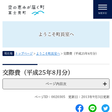
ペ
メニューを飛ばして本文へ
ー
ジ
の
先
頭
ようこそ町長室へ
で
す
。
現在地
トップページ
>
ようこそ町長室へ
>
交際費（平成25年8月分）
本
文
交際費（平成25年8月分）
ページ内目次
ページID：0020305
更新日：2013年9月3日更新