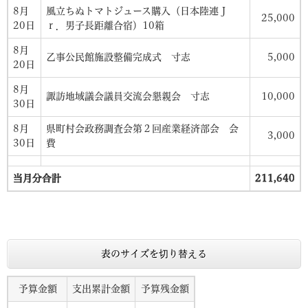
8月
風立ちぬトマトジュース購入（日本陸連Ｊ
25,000
20日
ｒ．男子長距離合宿）10箱
8月
乙事公民館施設整備完成式 寸志
5,000
20日
8月
諏訪地域議会議員交流会懇親会 寸志
10,000
30日
8月
県町村会政務調査会第２回産業経済部会 会
3,000
30日
費
当月分合計
211,640
表のサイズを切り替える
予算金額
支出累計金額
予算残金額