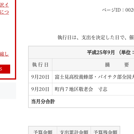
沢イ
ページID：002
につ
執行日は、支出を決定した日で、催
教育
結婚・離婚
引越し・住まい
就職・
平成25年9月 （単位
縮し
執 行 日
摘 要
S
9月20日
富士見高校養蜂部・バイテク部全国
9月20日
町内７地区敬老会 寸志
文字サイズ
標準
拡大
白
黒
青
ページを一時保存す
当月分合計
予算金額
支出累計金額
予算残金額