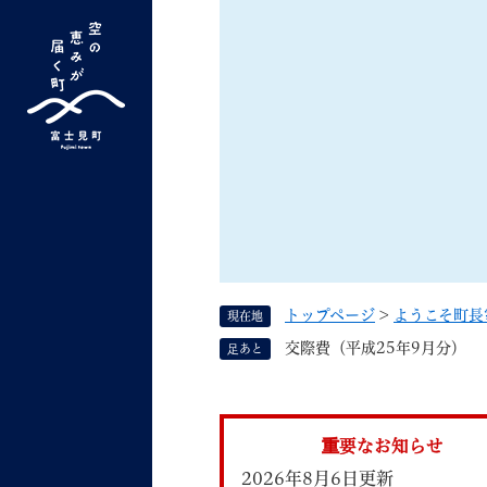
ペ
ー
ジ
の
先
G
キーワード検索
頭
o
で
o
す
よく検索されるキーワード ：
新型コロナ
ふ
g
。
l
e
カ
ス
トップページ
>
ようこそ町長
現在地
タ
くらしの情報
しごと
交際費（平成25年9月分）
足あと
ム
検
索
組織で探す
重要なお知らせ
2026年8月6日更新