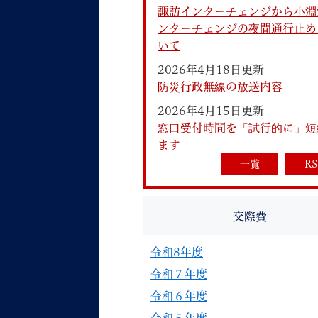
諏訪インターチェンジから小淵
ンターチェンジの夜間通行止め
いて
2026年4月18日更新
防災行政無線の放送内容
2026年4月15日更新
妊娠・出産
子育て
窓口受付時間を「試行的に」短
ます
一覧
RS
背景色
Foreign language
音声読み上げ
交際費
携帯サイト
令和8年度
令和７年度
令和６年度