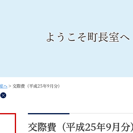
メニューを飛ばして本文へ
ようこそ町長室へ
記事ID検
すべて
ページ
PDF
るさと納税
特別定額給付金
マイナンバー
学習支援
戸籍
請求書
室へ
>
交際費（平成25年9月分）
・町づくり
町政情報
こん
削
除
本
文
交際費（平成25年9月分