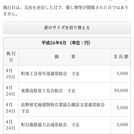
執行日は、支出を決定した日で、催し物等が開催された日ではあり
ません。
表のサイズを切り替える
平成26年4月 （単位：円）
執 行
摘 要
支 出 額
日
4月
町商工会青年部通常総会 寸志
3,000
18日
4月
東都高原富士見会総会 寸志
30,000
24日
4月
長野県宅地建物取引業協会諏訪支部通常総会
5,000
24日
寸志
4月
町自衛隊協力会通常総会 寸志
3,000
24日