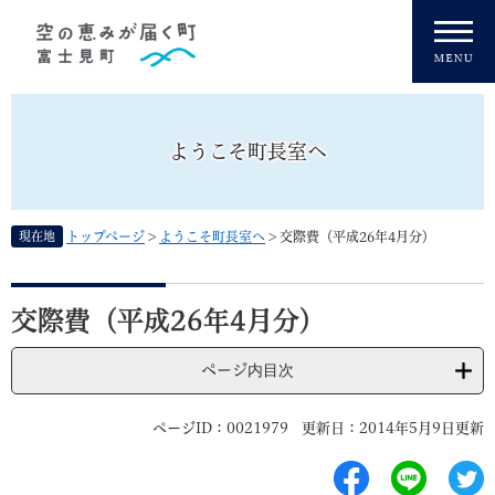
ペ
メニューを飛ばして本文へ
ー
ジ
の
先
頭
ようこそ町長室へ
で
す
。
現在地
トップページ
>
ようこそ町長室へ
>
交際費（平成26年4月分）
本
文
交際費（平成26年4月分）
ページ内目次
ページID：0021979
更新日：2014年5月9日更新