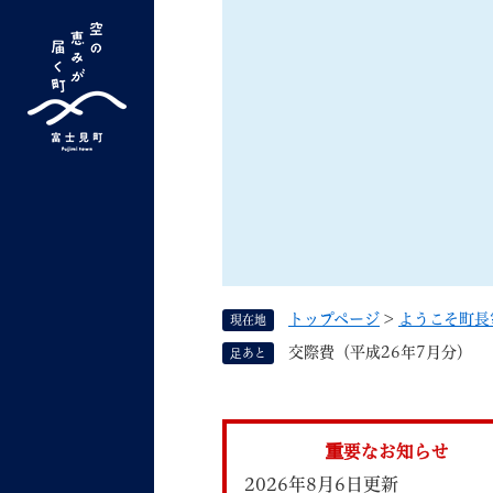
ペ
ー
ジ
の
先
G
キーワード検索
頭
o
で
o
す
よく検索されるキーワード ：
新型コロナ
ふ
g
。
l
e
カ
ス
トップページ
>
ようこそ町長
現在地
タ
くらしの情報
しごと
交際費（平成26年7月分）
足あと
ム
検
索
組織で探す
重要なお知らせ
2026年8月6日更新