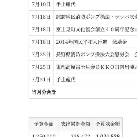
7月10日
手土産代
7月18日
諏訪地区消防ポンプ操法・ラッパ吹
7月18日
富士見町文化協会創立４０周年記念
7月18日
2014年国民平和大行進 激励金
7月25日
長野県消防ポンプ操法大会慰労会 
7月25日
東都高原富士見会ＯＫＫＯＨ祭出陣
7月31日
手土産代
当月分合計
予算金額
支出累計金額
予算残金額
1,250,000
228,472
1,021,528