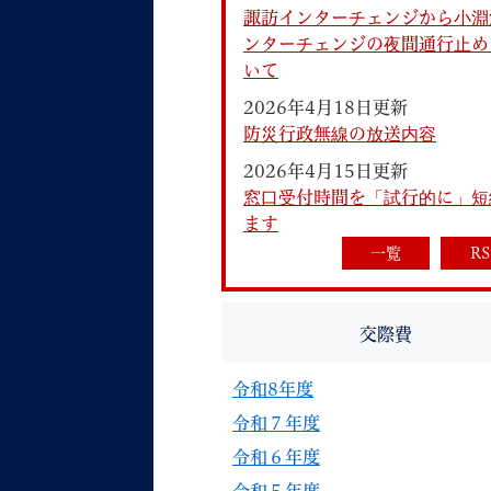
諏訪インターチェンジから小淵
ンターチェンジの夜間通行止め
いて
2026年4月18日更新
防災行政無線の放送内容
2026年4月15日更新
妊娠・出産
子育て
窓口受付時間を「試行的に」短
ます
一覧
RS
背景色
Foreign language
音声読み上げ
交際費
携帯サイト
令和8年度
令和７年度
令和６年度