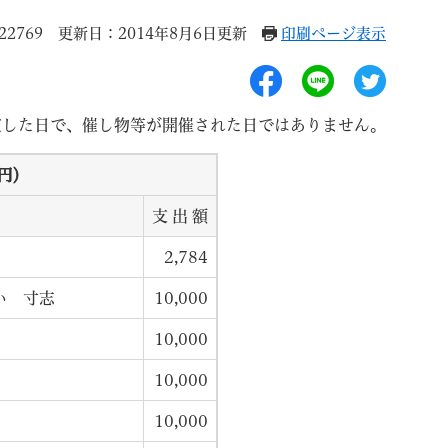
2769
更新日：2014年8月6日更新
印刷ページ表示
定した日で、催し物等が開催された日ではありません。
退職
高齢者・介護
ご不幸
：円）
支 出 額
2,784
い 寸志
10,000
る
サイトマップ
ご利用ガイド
10,000
10,000
10,000