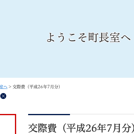
メニューを飛ばして本文へ
ようこそ町長室へ
記事ID検
すべて
ページ
PDF
るさと納税
特別定額給付金
マイナンバー
学習支援
戸籍
請求書
室へ
>
交際費（平成26年7月分）
・町づくり
町政情報
こん
削
除
本
文
交際費（平成26年7月分