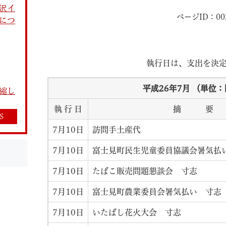
沢イ
ページID：002
につ
執行日は、支出を決
教育
結婚・離婚
引越し・住まい
就職・
平成26年7月 （単位
縮し
執 行 日
摘 要
S
7月10日
訪問手土産代
7月10日
富士見町民生児童委員協議会暑気払
文字サイズ
標準
拡大
白
黒
青
ページを一時保存す
7月10日
たばこ販売問題懇談会 寸志
7月10日
富士見町農業委員会暑気払い 寸志
7月10日
いたばし花火大会 寸志