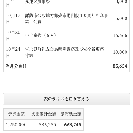
先達区農事祭
3,000
日
10月17
諏訪市公設地方卸売市場開設４０周年記念事
5,000
日
業 会費
10月20
手土産代（６人）
16,666
日
10月24
富士見町猟友会鳥獣慰霊祭及び安全祈願祭
10,000
日
寸志
当月分合計
85,634
表のサイズを切り替える
予算金額
支出累計金額
予算残金額
1,250,000
586,255
663,745