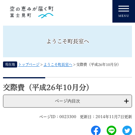
ペ
メニューを飛ばして本文へ
ー
ジ
の
先
頭
ようこそ町長室へ
で
す
。
現在地
トップページ
>
ようこそ町長室へ
>
交際費（平成26年10月分）
本
文
交際費（平成26年10月分）
ページ内目次
ページID：0023300
更新日：2014年11月7日更新