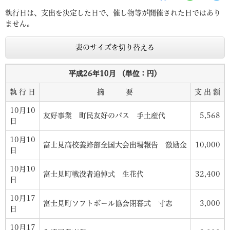
執行日は、支出を決定した日で、催し物等が開催された日ではあり
ません。
表のサイズを切り替える
平成26年10月 （単位：円）
執 行 日
摘 要
支 出 額
10月10
友好事業 町民友好のバス 手土産代
5,568
日
10月10
富士見高校養蜂部全国大会出場報告 激励金
10,000
日
10月10
富士見町戦没者追悼式 生花代
32,400
日
10月17
富士見町ソフトボール協会閉幕式 寸志
3,000
日
10月17