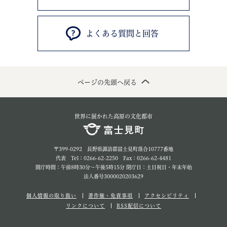
よくある質問と回答
ページの先頭へ戻る
世界に展かれた高原の文化都市
〒399-0292 長野県諏訪郡富士見町落合10777番地
代表 Tel：0266-62-2250 Fax：0266-62-4481
開庁時間：午前8時30分～午後5時15分 閉庁日：土日祝日・年末年始
法人番号3000020203629
個人情報の取り扱い
著作権・免責事項
アクセシビリティ
リンクについて
RSS配信について