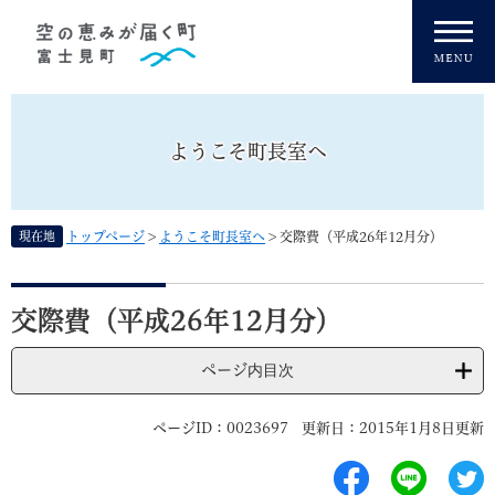
ペ
メニューを飛ばして本文へ
ー
ジ
の
先
頭
ようこそ町長室へ
で
す
。
現在地
トップページ
>
ようこそ町長室へ
>
交際費（平成26年12月分）
本
文
交際費（平成26年12月分）
ページ内目次
ページID：0023697
更新日：2015年1月8日更新