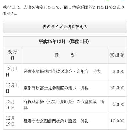
執行日は、支出を決定した日で、催し物等が開催された日ではあり
ません。
表のサイズを切り替える
平成26年12月 （単位：円）
執 行
摘 要
支 出 額
日
12月1
茅野南諏保護司会歓送迎会・忘年会 寸志
3,000
日
12月1
東都高原富士見会親睦の集い 御祝
30,000
日
12月
有賀武治様（元富士見町長）ご令室葬儀 香
5,000
10日
典
12月
役場庁舎玄関前門松飾り設置 御礼
10,000
19日