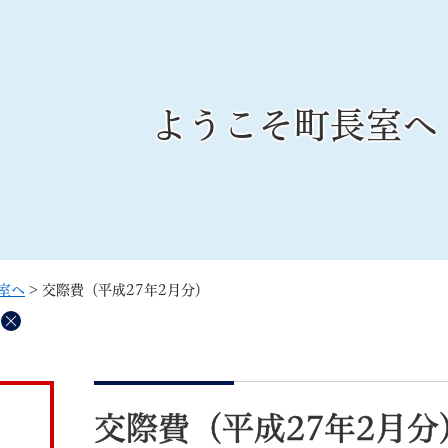
メニューを飛ばして本文へ
ようこそ町長室へ
記事ID検
すべて
ページ
PDF
るさと納税
特別定額給付金
マイナンバー
学習支援
戸籍
請求書
室へ
>
交際費（平成27年2月分）
・町づくり
町政情報
こん
削
除
本
文
交際費（平成27年2月分