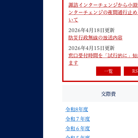
諏訪インターチェンジから小淵
ンターチェンジの夜間通行止め
いて
2026年4月18日更新
防災行政無線の放送内容
2026年4月15日更新
妊娠・出産
子育て
窓口受付時間を「試行的に」短
ます
一覧
RS
背景色
Foreign language
音声読み上げ
交際費
携帯サイト
令和8年度
令和７年度
令和６年度