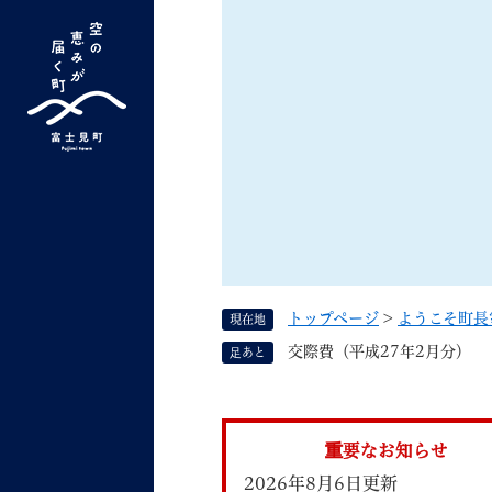
ペ
ー
ジ
の
先
G
キーワード検索
頭
o
で
o
す
よく検索されるキーワード ：
新型コロナ
ふ
g
。
l
e
カ
ス
トップページ
>
ようこそ町長
現在地
タ
くらしの情報
しごと
交際費（平成27年2月分）
足あと
ム
検
索
組織で探す
重要なお知らせ
2026年8月6日更新