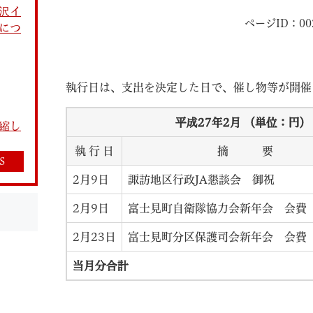
沢イ
ページID：002
につ
執行日は、支出を決定した日で、催し物等が開催
教育
結婚・離婚
引越し・住まい
就職・
平成27年2月 （単位：円）
縮し
執 行 日
摘 要
S
2月9日
諏訪地区行政JA懇談会 御祝
2月9日
富士見町自衛隊協力会新年会 会費
文字サイズ
標準
拡大
白
黒
青
ページを一時保存す
2月23日
富士見町分区保護司会新年
当月分合計