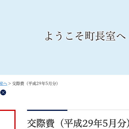
メニューを飛ばして本文へ
ようこそ町長室へ
記事ID検
すべて
ページ
PDF
るさと納税
特別定額給付金
マイナンバー
学習支援
戸籍
請求書
室へ
>
交際費（平成29年5月分）
・町づくり
町政情報
こん
削
除
本
文
交際費（平成29年5月分