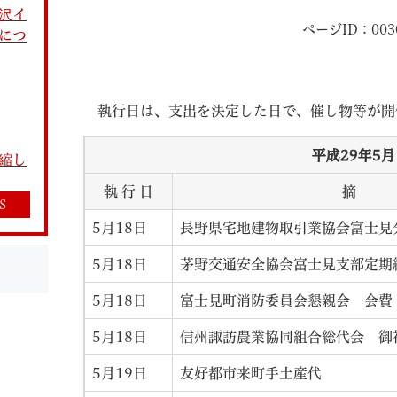
沢イ
ページID：003
につ
執行日は、支出を決定した日で、催し物等が開
教育
結婚・離婚
引越し・住まい
就職・
平成29年5
月
縮し
執 行 日
摘 
S
5月18日
長野県宅地建物取引業協会富士見
5月18日
茅野交通安全協会富士見支部定期
文字サイズ
標準
拡大
白
黒
青
ページを一時保存す
5月18日
富士見町消防委員会懇親会 会費
5月18日
信州諏訪農業協同組合総代会 御
5月19日
友好都市来町手土産代