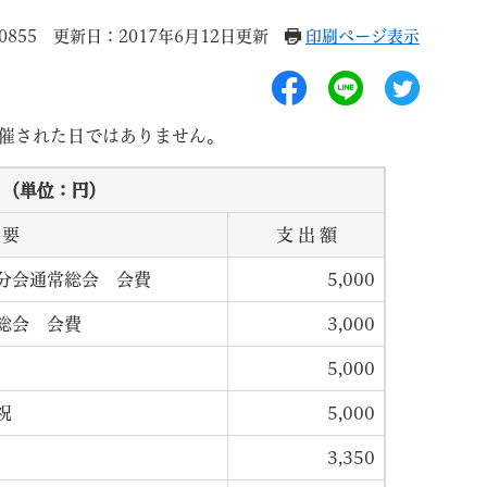
0855
更新日：2017年6月12日更新
印刷ページ表示
催された日ではありません。
退職
高齢者・介護
ご不幸
 （単位：円）
要
支 出 額
分会通常総会 会費
5,000
総会 会費
3,000
る
サイトマップ
ご利用ガイド
5,000
祝
5,000
3,350