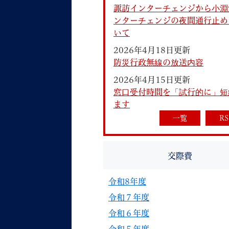
諏訪インターチェンジから小淵
ンターチェンジの夜間通行止め
いて
2026年4月18日更新
防災行政無線の放送内容
2026年4月15日更新
妊娠・出産
子育て
窓口受付時間を「試行的に」短
ます
一覧
RS
背景色
Foreign language
音声読み上げ
交際費
携帯サイト
令和8年度
令和７年度
令和６年度