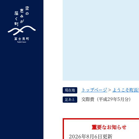
ペ
ー
ジ
の
先
G
キーワード検索
頭
o
で
o
す
よく検索されるキーワード ：
新型コロナ
ふ
g
。
l
e
カ
ス
トップページ
>
ようこそ町長
現在地
タ
くらしの情報
しごと
交際費（平成29年5月分）
足あと
ム
検
索
組織で探す
重要なお知らせ
2026年8月6日更新