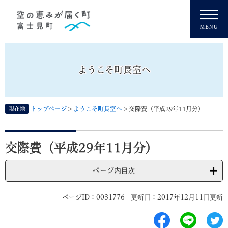
ペ
メニューを飛ばして本文へ
ー
ジ
の
先
頭
ようこそ町長室へ
で
す
。
現在地
トップページ
>
ようこそ町長室へ
>
交際費（平成29年11月分）
本
文
交際費（平成29年11月分）
ページ内目次
ページID：0031776
更新日：2017年12月11日更新