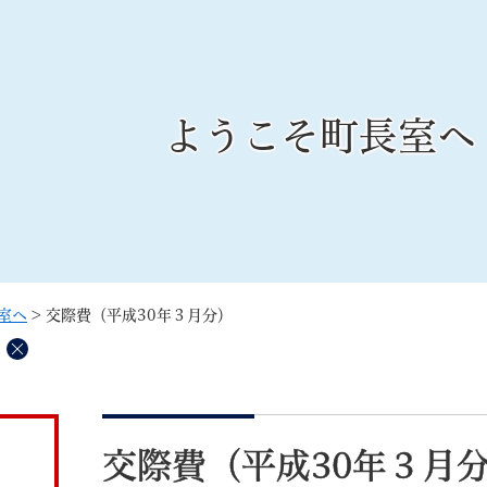
メニューを飛ばして本文へ
ようこそ町長室へ
記事ID検
すべて
ページ
PDF
るさと納税
特別定額給付金
マイナンバー
学習支援
戸籍
請求書
室へ
>
交際費（平成30年３月分）
・町づくり
町政情報
こん
削
除
本
文
交際費（平成30年３月