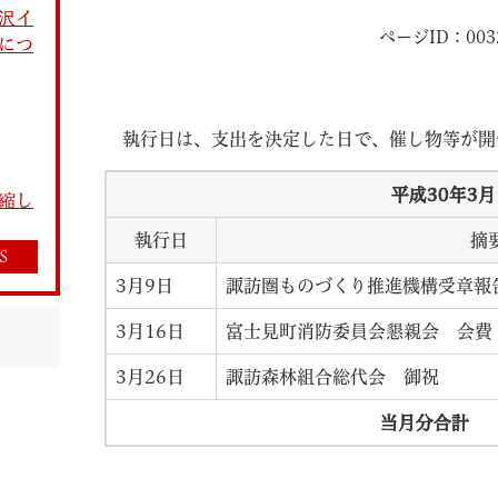
沢イ
ページID：003
につ
執行日は、支出を決定した日で、催し物等が開
教育
結婚・離婚
引越し・住まい
就職・
平成30
年3
月
縮し
執行日
摘
S
3月9日
諏訪圏ものづくり推進機構受章報
3月16日
富士見町消防委員会懇親会 会費
文字サイズ
標準
拡大
白
黒
青
ページを一時保存す
3月26日
諏訪森林組合総代会 御祝
当月分合計