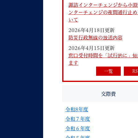
諏訪インターチェンジから小淵
ンターチェンジの夜間通行止め
いて
2026年4月18日更新
防災行政無線の放送内容
2026年4月15日更新
妊娠・出産
子育て
窓口受付時間を「試行的に」短
ます
一覧
RS
背景色
Foreign language
音声読み上げ
交際費
携帯サイト
令和8年度
令和７年度
令和６年度