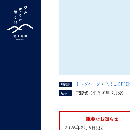
ペ
ー
ジ
の
先
G
キーワード検索
頭
o
で
o
す
よく検索されるキーワード ：
新型コロナ
ふ
g
。
l
e
カ
ス
トップページ
>
ようこそ町長
現在地
タ
くらしの情報
しごと
交際費（平成30年３月分）
足あと
ム
検
索
組織で探す
重要なお知らせ
2026年8月6日更新