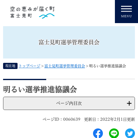
ペ
メニューを飛ばして本文へ
ー
ジ
の
先
頭
富士見町選挙管理委員会
で
す
。
現在地
トップページ
>
富士見町選挙管理委員会
>
明るい選挙推進協議会
本
文
明るい選挙推進協議会
ページ内目次
ページID：0060639
更新日：2022年2月1日更新