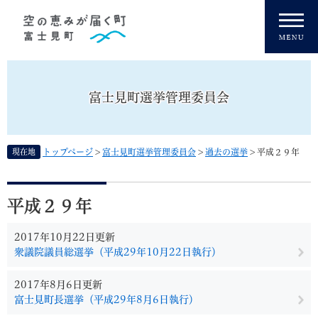
ペ
メニューを飛ばして本文へ
ー
ジ
の
先
頭
富士見町選挙管理委員会
で
す
。
現在地
トップページ
>
富士見町選挙管理委員会
>
過去の選挙
>
平成２９年
本
文
平成２９年
2017年10月22日更新
衆議院議員総選挙（平成29年10月22日執行）
2017年8月6日更新
富士見町長選挙（平成29年8月6日執行）