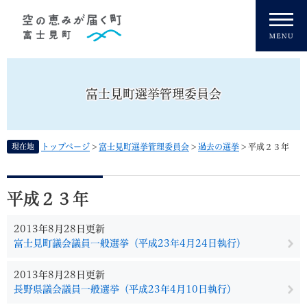
ペ
メニューを飛ばして本文へ
ー
ジ
の
先
頭
富士見町選挙管理委員会
で
す
。
現在地
トップページ
>
富士見町選挙管理委員会
>
過去の選挙
>
平成２３年
本
文
平成２３年
2013年8月28日更新
富士見町議会議員一般選挙（平成23年4月24日執行）
2013年8月28日更新
長野県議会議員一般選挙（平成23年4月10日執行）