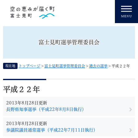
ペ
メニューを飛ばして本文へ
ー
ジ
の
先
頭
富士見町選挙管理委員会
で
す
。
現在地
トップページ
>
富士見町選挙管理委員会
>
過去の選挙
>
平成２２年
本
文
平成２２年
2013年8月28日更新
長野県知事選挙（平成22年8月8日執行）
2013年8月28日更新
参議院議員通常選挙（平成22年7月11日執行）