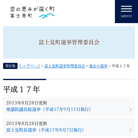
ペ
メニューを飛ばして本文へ
ー
ジ
の
先
頭
富士見町選挙管理委員会
で
す
。
現在地
トップページ
>
富士見町選挙管理委員会
>
過去の選挙
>
平成１７年
本
文
平成１７年
2013年8月28日更新
衆議院議員総選挙（平成17年9月11日執行）
2013年8月28日更新
富士見町長選挙（平成17年8月7日執行）