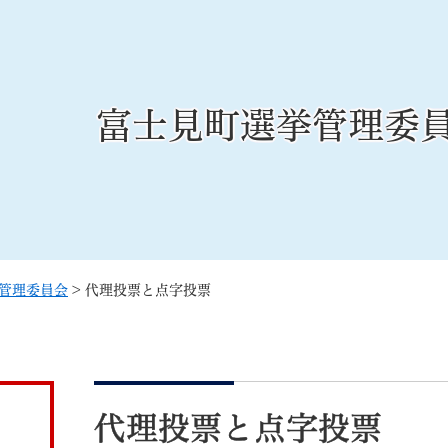
メニューを飛ばして本文へ
富士見町選挙管理委
記事ID検
すべて
ページ
PDF
るさと納税
特別定額給付金
マイナンバー
学習支援
戸籍
請求書
管理委員会
>
代理投票と点字投票
・町づくり
町政情報
こん
本
文
代理投票と点字投票