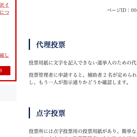
沢イ
ページID：006
につ
代理投票
教育
結婚・離婚
引越し・住まい
就職・
縮し
投票用紙に文字を記入できない選挙人のための代
S
投票管理者に申請すると、補助者 2 名が定めら
し、もう一人が指示通りかどうか確認します。
文字サイズ
標準
拡大
白
黒
青
ページを一時保存す
点字投票
投票所には点字投票用の投票用紙があり、簡単な