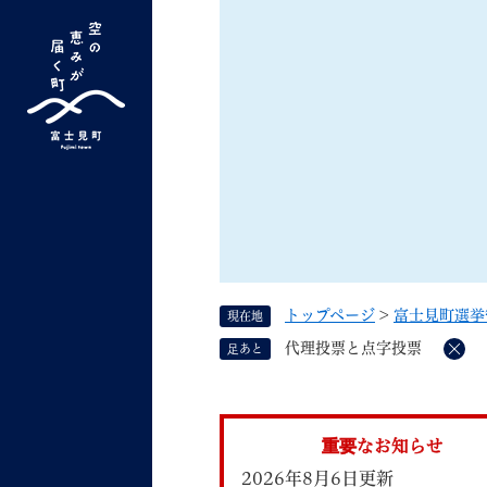
ペ
ー
ジ
の
先
G
キーワード検索
頭
o
で
o
す
よく検索されるキーワード ：
新型コロナ
ふ
g
。
l
e
カ
ス
トップページ
>
富士見町選挙
現在地
タ
くらしの情報
しごと
代理投票と点字投票
足あと
ム
削
除
検
索
組織で探す
重要なお知らせ
2026年8月6日更新