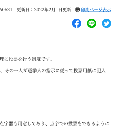
0631
更新日：2022年2月1日更新
印刷ページ表示
退職
高齢者・介護
ご不幸
理に投票を行う制度です。
れ、その一人が選挙人の指示に従って投票用紙に記入
る
サイトマップ
ご利用ガイド
点字器も用意してあり、点字での投票もできるように