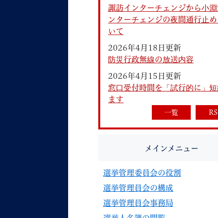
諏訪インターチェンジから小淵
ンターチェンジの夜間通行止め
いて
2026年4月18日更新
防災行政無線の放送内容
2026年4月15日更新
妊娠・出産
子育て
窓口受付時間を「試行的に」短
ます
一覧
RS
背景色
Foreign language
音声読み上げ
メインメニュー
携帯サイト
選挙管理委員会の役割
選挙管理員会の構成
選挙管理員会事務局