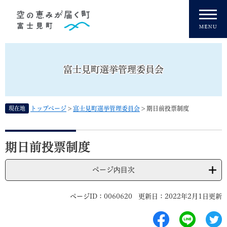
ペ
メニューを飛ばして本文へ
ー
ジ
の
先
頭
富士見町選挙管理委員会
で
す
。
現在地
トップページ
>
富士見町選挙管理委員会
>
期日前投票制度
本
文
期日前投票制度
ページ内目次
ページID：0060620
更新日：2022年2月1日更新