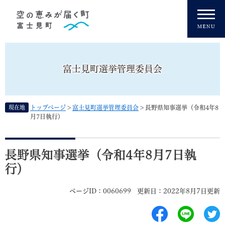
ペ
メニューを飛ばして本文へ
ー
ジ
の
先
頭
富士見町選挙管理委員会
で
す
。
現在地
トップページ
>
富士見町選挙管理委員会
>
長野県知事選挙（令和4年8
月7日執行）
本
文
長野県知事選挙（令和4年8月7日執
行）
ページID：0060699
更新日：2022年8月7日更新