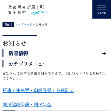
ペ
メニューを飛ばして本文へ
ー
ジ
の
先
現在地
トップページ
>
お知らせ
頭
で
本
す
文
お知らせ
。
新着情報
カテゴリメニュー
お知らせに関する情報を検索できます。下記のカテゴリより選択し
てください。
戸籍・住民票・印鑑登録・各種証明
国民健康保険・国民年金