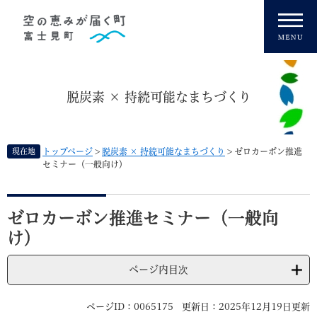
ペ
メニューを飛ばして本文へ
ー
ジ
の
先
頭
脱炭素 × 持続可能なまちづくり
で
す
。
現在地
トップページ
>
脱炭素 × 持続可能なまちづくり
>
ゼロカーボン推進
セミナー（一般向け）
本
文
ゼロカーボン推進セミナー（一般向
け）
ページ内目次
ページID：0065175
更新日：2025年12月19日更新