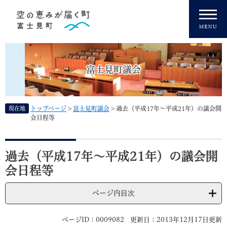
ペ
メニューを飛ばして本文へ
ー
ジ
の
先
頭
富士見町議会
で
す
。
現在地
トップページ
>
富士見町議会
>
過去（平成17年～平成21年）の議会開
会日程等
本
文
過去（平成17年～平成21年）の議会開
会日程等
ページ内目次
ページID：0009082
更新日：2013年12月17日更新